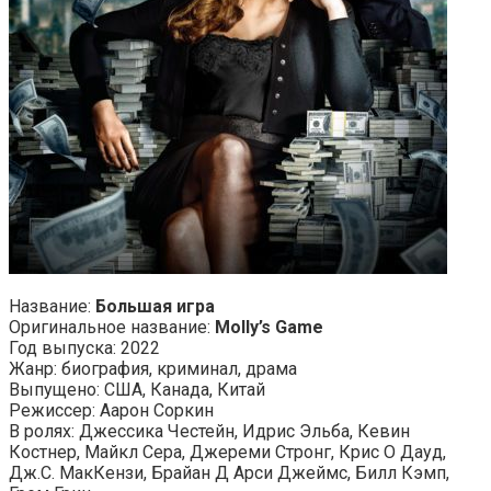
Название:
Большая игра
Оригинальное название:
Molly’s Game
Год выпуска: 2022
Жанр: биография, криминал, драма
Выпущено: США, Канада, Китай
Режиссер: Аарон Соркин
В ролях: Джессика Честейн, Идрис Эльба, Кевин
Костнер, Майкл Сера, Джереми Стронг, Крис О Дауд,
Дж.С. МакКензи, Брайан Д Арси Джеймс, Билл Кэмп,