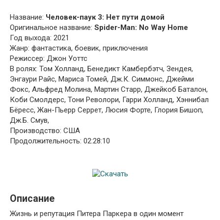
Название:
Человек-паук 3: Нет пути домой
Оригинальное название:
Spider-Man: No Way Home
Год выхода: 2021
Жанр: фантастика, боевик, приключения
Режиссер: Джон Уоттс
В ролях: Том Холланд, Бенедикт Камбербэтч, Зендея,
Энгаури Райс, Мариса Томей, Дж.К. Симмонс, Джейми
Фокс, Альфред Молина, Мартин Старр, Джейкоб Баталон,
Коби Смолдерс, Тони Револори, Гарри Холланд, Хэннибал
Бёресс, Жан-Пьерр Серрет, Люсия Форте, Глория Бишоп,
Дж.Б. Смув,
Производство: США
Продолжительность: 02:28:10
Описание
Жизнь и репутация Питера Паркера в один момент