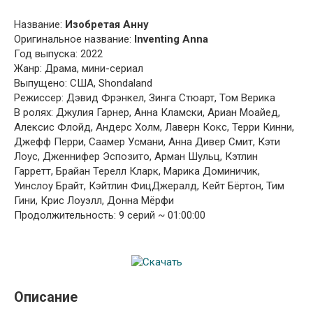
Название:
Изобретая Анну
Оригинальное название:
Inventing Anna
Год выпуска: 2022
Жанр: Драма, мини-сериал
Выпущено: США, Shondaland
Режиссер: Дэвид Фрэнкел, Зинга Стюарт, Том Верика
В ролях: Джулия Гарнер, Анна Кламски, Ариан Моайед,
Алексис Флойд, Андерс Холм, Лаверн Кокс, Терри Кинни,
Джефф Перри, Саамер Усмани, Анна Дивер Смит, Кэти
Лоус, Дженнифер Эспозито, Арман Шульц, Кэтлин
Гарретт, Брайан Терелл Кларк, Марика Доминичик,
Уинслоу Брайт, Кэйтлин ФицДжералд, Кейт Бёртон, Тим
Гини, Крис Лоуэлл, Донна Мёрфи
Продолжительность: 9 серий ~ 01:00:00
Описание