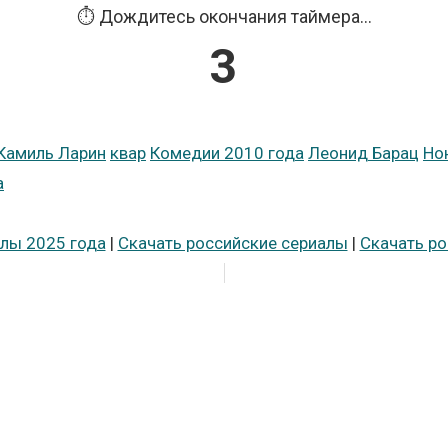
⏱️ Дождитесь окончания таймера...
2
Камиль Ларин
квар
Комедии 2010 года
Леонид Барац
Но
а
лы 2025 года
|
Скачать российские сериалы
|
Скачать р