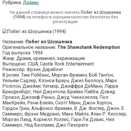
Рубрика:
Драмы
На данной странице можно скачать
Побег из Шоушенка
(1994)
на телефон в хорошем качестве бесплатно без
регистрации.
Название:
Побег из Шоушенка
Оригинальное название:
The Shawshank Redemption
Год выпуска: 1994
Жанр: Драма, криминал, экранизация
Выпущено: США, Castle Rock Entertainment
Режиссер: Фрэнк Дарабонт
В ролях: Тим Роббинс, Морган Фримен, Боб Гантон,
Уильям Сэдлер, Клэнси Браун, Джил Беллоуз, Марк
Ролстон, Джеймс Уитмор, Джеффри ДеМанн, Ларри
Бранденбург, Нил Джунтоли, Брайан Либби, Дэвид
Провэл, Джозеф Раньо, Джуд Чикколелла, Пол
МакКрейн, Рени Блейн, Скотт Манн, Джон Хортон,
Гордон Грин, Альфонсо Фриман, В. Дж. Фостер, Джон Э.
Саммерс, Фрэнк Медрано, Макк Майлз, Алан Р. Кесслер,
Морган Ланд, Корнелл Уоллес, Гэри Ли Дэвис, Нил
Саммерс, Нед Беллами, Джо Пекорато