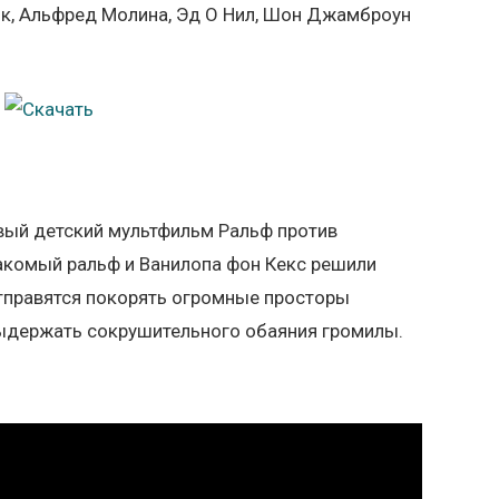
к, Альфред Молина, Эд О Нил, Шон Джамброун
ый детский мультфильм Ральф против
накомый ральф и Ванилопа фон Кекс решили
отправятся покорять огромные просторы
 выдержать сокрушительного обаяния громилы.