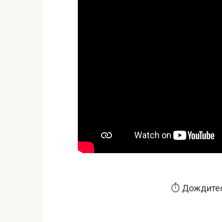
⏱️ Дождитес