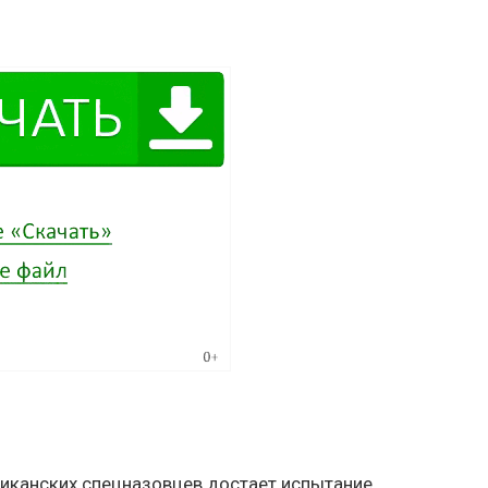
риканских спецназовцев достает испытание