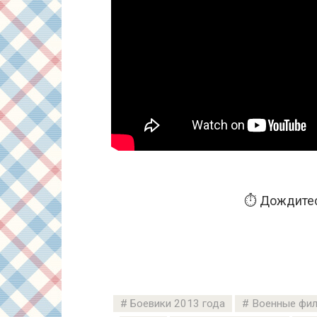
⏱️ Дождитес
Боевики 2013 года
Военные фил