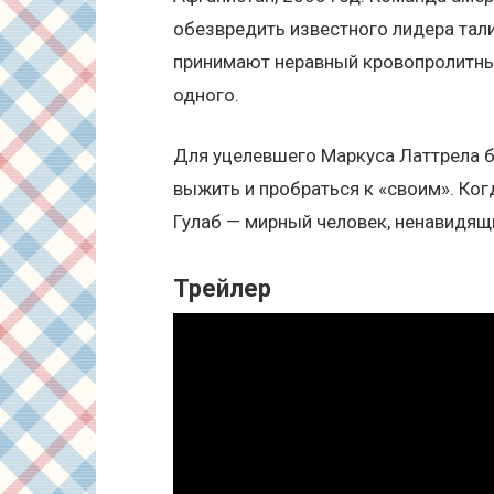
обезвредить известного лидера тал
принимают неравный кровопролитный 
одного.
Для уцелевшего Маркуса Латтрела б
выжить и пробраться к «своим». Ког
Гулаб — мирный человек, ненавидящ
Трейлер