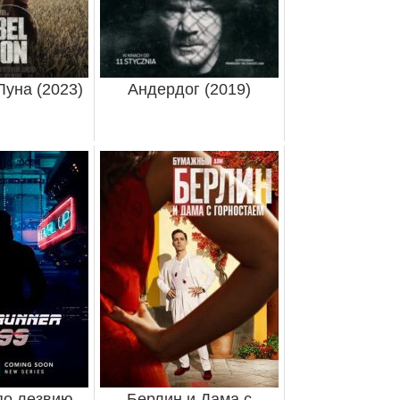
уна (2023)
Андердог (2019)
по лезвию
Берлин и Дама с