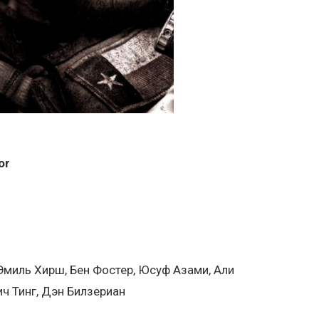
or
 Эмиль Хирш, Бен Фостер, Юсуф Азами, Али
ич Тинг, Дэн Билзериан