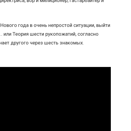
иректриса, вор и милиционер, гастарбайтер и
Нового года в очень непростой ситуации, выйти
… или Теория шести рукопожатий, согласно
нает другого через шесть знакомых.