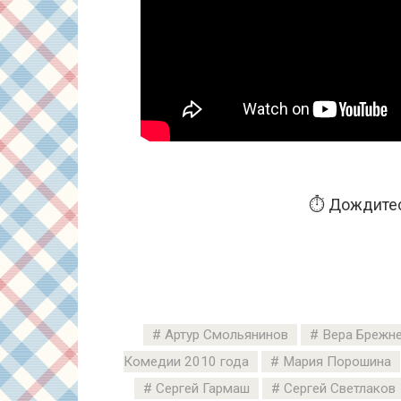
⏱️ Дождитес
Артур Смольянинов
Вера Брежн
Комедии 2010 года
Мария Порошина
Сергей Гармаш
Сергей Светлаков