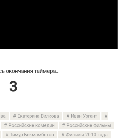
ь окончания таймера...
2
ева
Екатерина Вилкова
Иван Ургант
Российские комедии
Российские фильмы
Тимур Бекмамбетов
Фильмы 2010 года