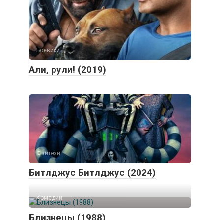
Боевики
Али, рули! (2019)
Фэнтези
Битлджус Битлджус (2024)
Комедии
Близнецы (1988)