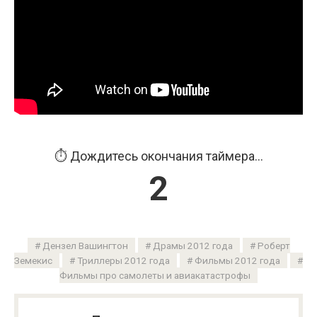
⏱️ Дождитесь окончания таймера...
1
Дензел Вашингтон
Драмы 2012 года
Роберт
Земекис
Триллеры 2012 года
Фильмы 2012 года
Фильмы про самолеты и авиакатастрофы