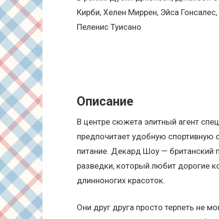
Кирби, Хелен Миррен, Эйса Гонсалес,
Пеленис Туисано
Описание
В центре сюжета элитный агент спе
предпочитает удобную спортивную о
питание. Декард Шоу — британский 
разведки, который любит дорогие 
длинноногих красоток.
Они друг друга просто терпеть не мо