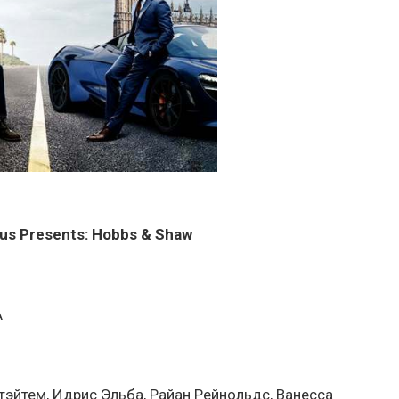
ous Presents: Hobbs & Shaw
А
эйтем, Идрис Эльба, Райан Рейнольдс, Ванесса