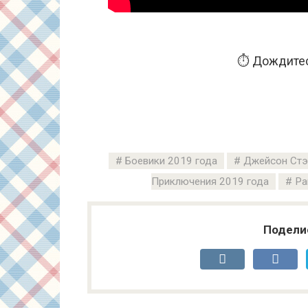
⏱️ Дождитес
Боевики 2019 года
Джейсон Стэ
Приключения 2019 года
Ра
Подели