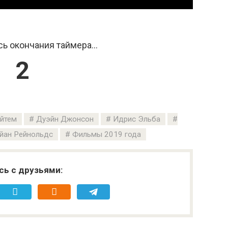
ь окончания таймера...
1
йтем
Дуэйн Джонсон
Идрис Эльба
йан Рейнольдс
Фильмы 2019 года
сь с друзьями: