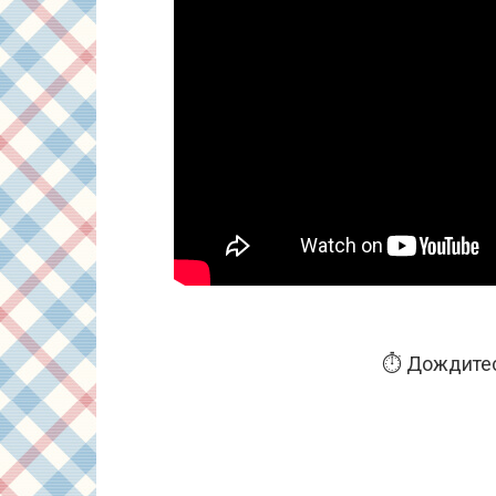
⏱️ Дождитес