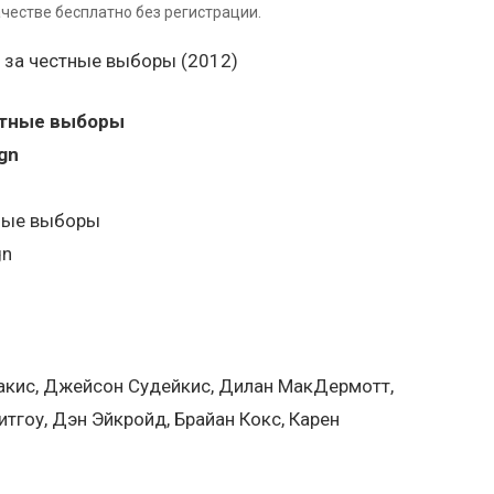
честве бесплатно без регистрации.
стные выборы
gn
тные выборы
gn
накис, Джейсон Судейкис, Дилан МакДермотт,
итгоу, Дэн Эйкройд, Брайан Кокс, Карен