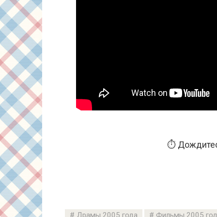
⏱️ Дождитес
Драмы 2005 года
Фильмы 2005 го