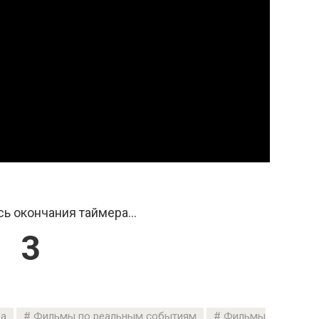
ь окончания таймера...
2
да
Фильмы по реальным событиям
Фильмы