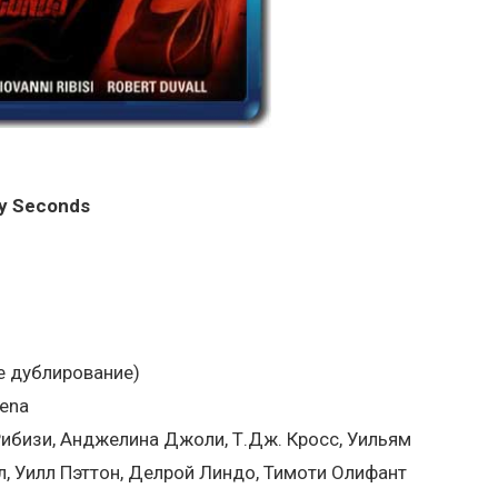
ty Seconds
е дублирование)
Sena
Рибизи, Анджелина Джоли, Т.Дж. Кросс, Уильям
, Уилл Пэттон, Делрой Линдо, Тимоти Олифант