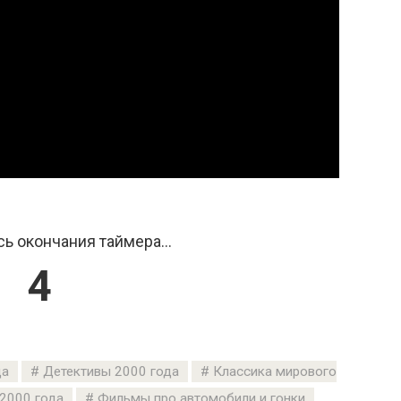
ь окончания таймера...
3
да
Детективы 2000 года
Классика мирового
2000 года
Фильмы про автомобили и гонки