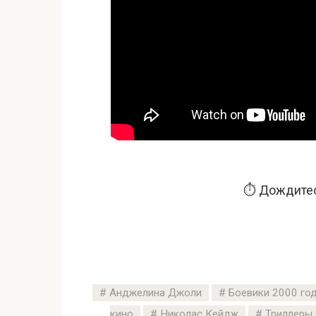
⏱️ Дождитес
Анджелина Джоли
Боевики 2000 го
кино
Николас Кейдж
Триллеры 