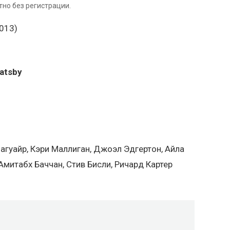
тно без регистрации.
atsby
агуайр, Кэри Маллиган, Джоэл Эдгертон, Айла
митабх Баччан, Стив Бисли, Ричард Картер