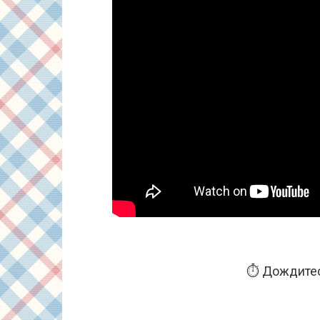
⏱️ Дождитес