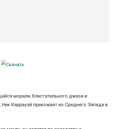
щейся морали, блистательного джаза и
 Ник Каррауэй приезжает из Среднего Запада в
ю мечту, он селится по соседству с