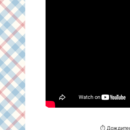
⏱️ Дождитес