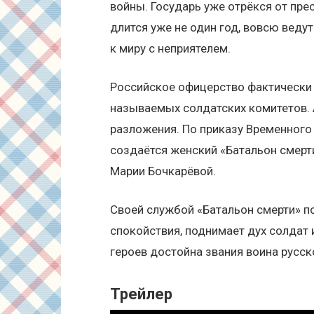
войны. Государь уже отрёкся от пре
длится уже не один год, вовсю вед
к миру с неприятелем.
Российское офицерство фактически 
называемых солдатских комитетов. 
разложения. По приказу Временного
создаётся женский «Батальон смерт
Марии Бочкарёвой.
Своей службой «Батальон смерти» п
спокойствия, поднимает дух солдат 
героев достойна звания воина русск
Трейлер