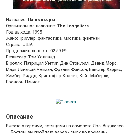
Название:
Лангольеры
Оригинальное название:
The Langoliers
Год выхода: 1995
Жанр: Триллер, фантастика, мистика, фэнтези
Страна: США
Продолжительность: 02:59:59
Режиссер: Том Холланд
В ролях: Патриция Уэттиг, Дин Стокуэлл, Дэвид Морс,
Марк Линдсэй Чэпман, Фрэнки Фэйсон, Бакстер Харрис,
Кимбер Риддл, Кристофер Коллет, Кейт Маберли,
Бронсон Пинчот
Описание
Вместе с героями, летящими на самолете Лос-Анджелес
— Бостон, вы пройдете через «дыру во времени»,