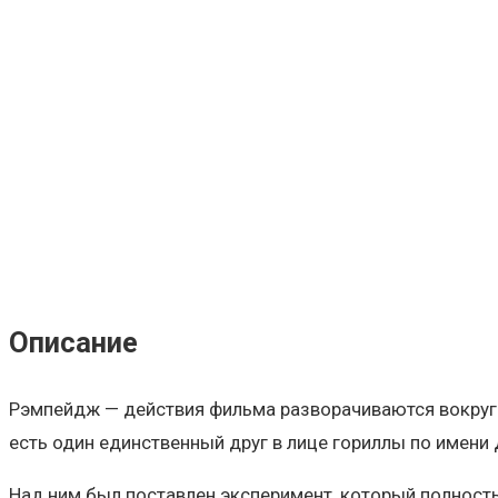
Описание
Рэмпейдж — действия фильма разворачиваются вокруг 
есть один единственный друг в лице гориллы по имен
Над ним был поставлен эксперимент, который полность