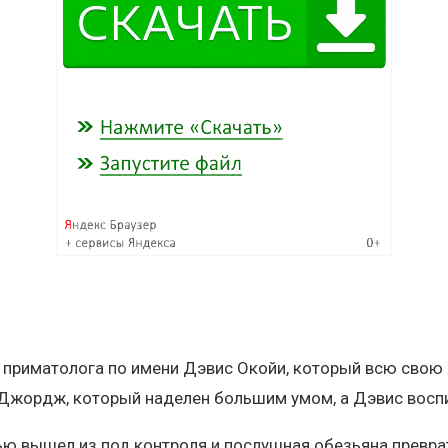
приматолога по имени Дэвис Окойи, который всю свою 
и Джордж, который наделен большим умом, а Дэвис восп
ю вышел из под контроля и послушная обезьяна преврат